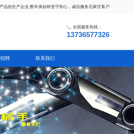
产品的生产企业,数年来始终坚守初心，诚信服务石家庄客户
全国服务热线：
13736577326
才招聘
联系我们