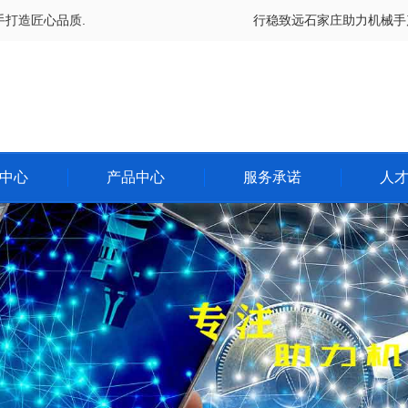
手打造匠心品质.
行稳致远石家庄助力机械手
中心
产品中心
服务承诺
人