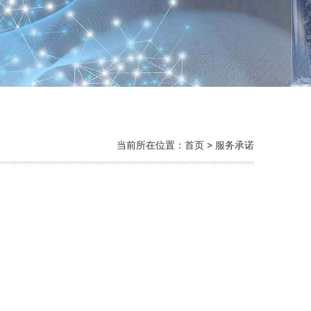
当前所在位置：
首页
>
服务承诺