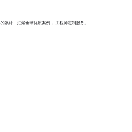
的累计，汇聚全球优质案例， 工程师定制服务。
1
2