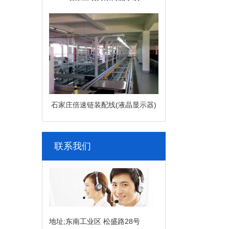
石家庄倍速链装配线(液晶显示器)
联系我们
地址;东南工业区 松盛路28号