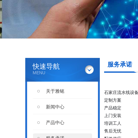
服务承诺
快速导航
MENU
关于雅铭
石家庄流水线设备
定制方案
新闻中心
产品稳定
上门安装
产品中心
培训工人
售后无忧