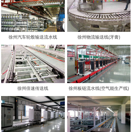
徐州汽车轮毂输送流水线
徐州物流输送线(牙膏)
徐州倍速传送线
徐州板链流水线(空气能生产线)