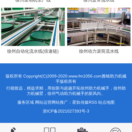
徐州自动化流水线(倍速链)
徐州动力滚筒流水线
版权所有 Copyright(C)2009-2020.www.fm1056.com雅铭助力机械
手版权所有
行稳致远，精益求精，用创新与超越开拓徐州助力机械手，徐州助
力机械臂，徐州气动助力机械手的新风向。
服务区域
网站运营网站推广：
星轨传媒
RSS
站点地图
浙ICP备2021027393号-3